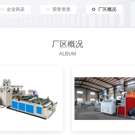
企业风采
荣誉资质
厂区概况
厂区概况
厂区概况
ALBUM