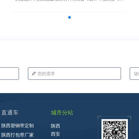
这个行业里面有多年的经验，有专业的服务团队，合作过
程很愉快，是一家值得信赖的公司，如果大家有需要可以
关注他们公司！
直通车
城市分站
陕西塑钢带定制
陕西
西安
陕西打包带厂家