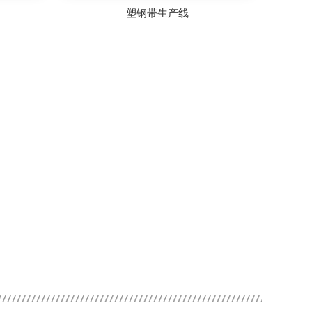
塑钢带生产线