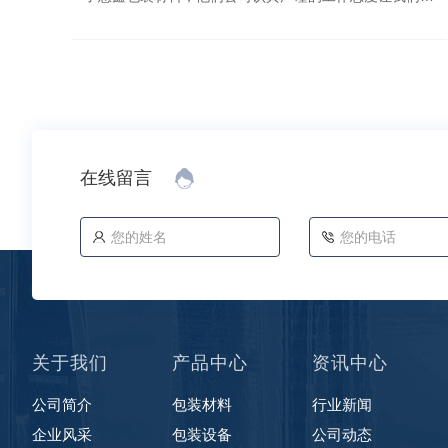
常满意，工作人员服务都很很周到也细心，我们很满意！
在接触过程中发现他们的能力以及工作态度都很好，不论
什么时候都是及时回复我们，帮助我们解决问题！
在线留言
关于我们
产品中心
资讯中心
公司简介
包装材料
行业新闻
企业风采
包装设备
公司动态